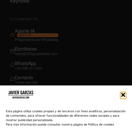
Keynotes
CONTACTO
02
Agente IA
GRATIS
Pregúntame por WhatsApp
Escríbeme
hello@233gradosdeti.com
WhatsApp
+34 628 417 634
Contacto
Todas las vías
SÍGUEME
03
YouTube
Esta página utiliza cookies propias y de terceros con fines analíticos, personalización
@JavierGarzas
de contenidos, para ofrecer funcionalidades de diferentes redes sociales y para
mostrar publicidad personalizada.
LinkedIn
Para más información puede consultar nuestra página de Política de cookies
in/jgarzas