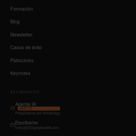
Formación
Blog
Newsletter
Casos de éxito
Patrocinios
Keynotes
CONTACTO
02
Agente IA
GRATIS
Pregúntame por WhatsApp
Escríbeme
hello@233gradosdeti.com