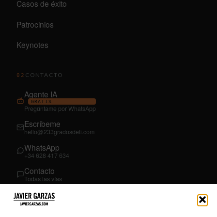
Casos de éxito
Patrocinios
Keynotes
CONTACTO
02
Agente IA
GRATIS
Pregúntame por WhatsApp
Escríbeme
hello@233gradosdeti.com
WhatsApp
+34 628 417 634
Contacto
Todas las vías
SÍGUEME
03