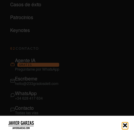
Casos de éxito
Patrocinios
Keynotes
CONTACTO
02
Agente IA
GRATIS
Pregúntame por WhatsApp
Escríbeme
hello@233gradosdeti.com
WhatsApp
+34 628 417 634
Contacto
Todas las vías
SÍGUEME
03