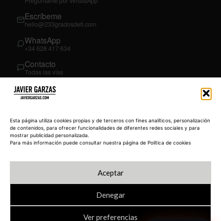
Pregúntame por WhatsApp
Escríbeme
hello@233gradosdeti.com
WhatsApp
+34 628 417 634
Contacto
Todas las vías
SÍGUEME
03
YouTube
Esta página utiliza cookies propias y de terceros con fines analíticos, personalización
@JavierGarzas
de contenidos, para ofrecer funcionalidades de diferentes redes sociales y para
mostrar publicidad personalizada.
LinkedIn
Para más información puede consultar nuestra página de Política de cookies
in/jgarzas
Instagram
Aceptar
@javiergarzas
Denegar
Ver preferencias