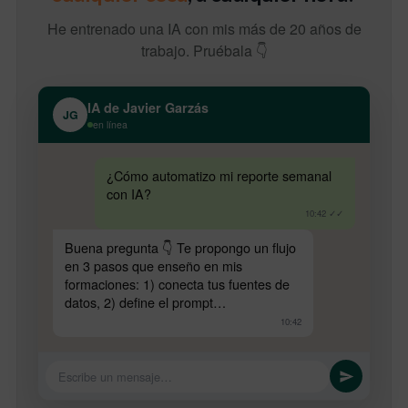
He entrenado una IA con mis más de 20 años de
trabajo. Pruébala 👇
IA de Javier Garzás
JG
en línea
¿Cómo automatizo mi reporte semanal
con IA?
10:42 ✓✓
Buena pregunta 👇 Te propongo un flujo
en 3 pasos que enseño en mis
formaciones: 1) conecta tus fuentes de
datos, 2) define el prompt…
10:42
Escribe un mensaje…