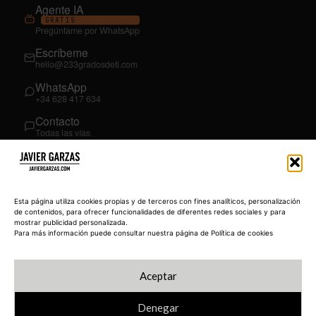
Agente IA
GRATIS
Pregúntame por WhatsApp
Escríbeme
hello@233gradosdeti.com
WhatsApp
+34 628 417 634
Contacto
Todas las vías
SÍGUEME
03
YouTube
Esta página utiliza cookies propias y de terceros con fines analíticos, personalización
@JavierGarzas
de contenidos, para ofrecer funcionalidades de diferentes redes sociales y para
mostrar publicidad personalizada.
LinkedIn
Para más información puede consultar nuestra página de Política de cookies
in/jgarzas
Instagram
Aceptar
@javiergarzas
Denegar