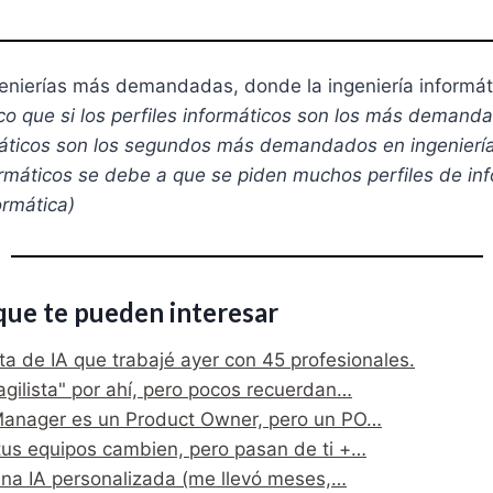
genierías más demandadas, donde la ingeniería informát
co que si los perfiles informáticos son los más demand
áticos son los segundos más demandados en ingenierías,
máticos se debe a que se piden muchos perfiles de inf
ormática)
que te pueden interesar
ta de IA que trabajé ayer con 45 profesionales.
gilista" por ahí, pero pocos recuerdan…
anager es un Product Owner, pero un PO…
tus equipos cambien, pero pasan de ti +…
na IA personalizada (me llevó meses,…