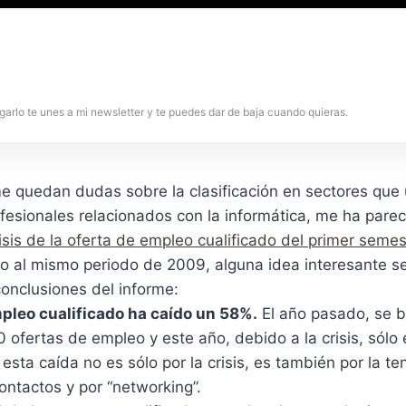
garlo te unes a mi newsletter y te puedes dar de baja cuando quieras.
 quedan dudas sobre la clasificación en sectores que u
rofesionales relacionados con la informática, me ha pare
isis de la oferta de empleo cualificado del primer seme
to al mismo periodo de 2009, alguna idea interesante s
onclusiones del informe:
mpleo cualificado ha caído un 58%.
El año pasado, se 
ofertas de empleo y este año, debido a la crisis, sólo
sta caída no es sólo por la crisis, es también por la t
ontactos y por “networking”.