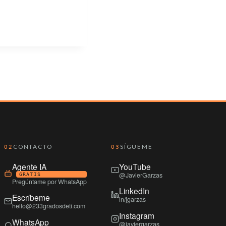
CONTACTO
SÍGUEME
02
03
Agente IA
YouTube
@JavierGarzas
GRATIS
Pregúntame por WhatsApp
LinkedIn
Escríbeme
in/jgarzas
hello@233gradosdeti.com
Instagram
WhatsApp
@javiergarzas