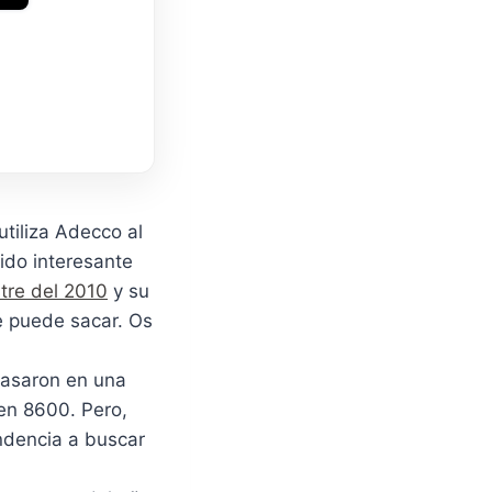
tiliza Adecco al
cido interesante
stre del 2010
y su
e puede sacar. Os
basaron en una
 en 8600. Pero,
endencia a buscar