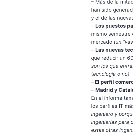
– Más de la mitad
han sido generados
y el de las nueva
–
Los puestos pa
mismo semestre 
mercado
(un “vas
–
Las nuevas tec
que reducir un 6
son los que entra
tecnologia o no)
–
El perfil comer
–
Madrid y Catal
En el informe ta
los perfiles IT 
ingeniero y porqu
ingenierías para
estas otras ingen