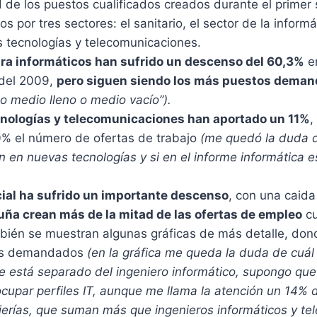
 de los puestos cualificados creados durante el primer
 por tres sectores: el sanitario, el sector de la informá
s tecnologías y telecomunicaciones.
ra informáticos han sufrido un descenso del 60,3%
en
del 2009,
pero siguen siendo los más puestos dema
o medio lleno o medio vacío”).
nologías y telecomunicaciones han aportado un 11%
,
0% el número de ofertas de trabajo
(me quedó la duda d
n en nuevas tecnologías y si en el informe informática 
cial ha sufrido un importante descenso
, con una caida
uña crean más de la mitad de las ofertas de empleo
cu
mbién se muestran algunas gráficas de más detalle, do
más demandados
(en la gráfica me queda la duda de cuál e
e está separado del ingeniero informático, supongo que
 ocupar perfiles IT, aunque me llama la atención un 14
ierías, que suman más que ingenieros informáticos y tel