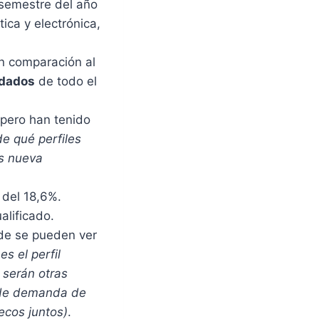
 semestre del año
tica y electrónica,
 comparación al
ndados
de todo el
 pero han tenido
e qué perfiles
es nueva
 del 18,6%.
alificado.
nde se pueden ver
s el perfil
 serán otras
% de demanda de
ecos juntos)
.