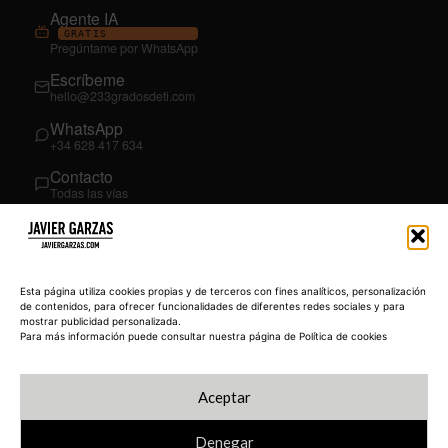
Agente IA
GRATIS
Pregúntame por WhatsApp
Escríbeme
hello@233gradosdeti.com
WhatsApp
+34 628 417 634
Contacto
Todas las vías
SÍGUEME
03
YouTube
Esta página utiliza cookies propias y de terceros con fines analíticos, personalización
@JavierGarzas
de contenidos, para ofrecer funcionalidades de diferentes redes sociales y para
mostrar publicidad personalizada.
LinkedIn
Para más información puede consultar nuestra página de Política de cookies
in/jgarzas
Instagram
Aceptar
@javiergarzas
Denegar