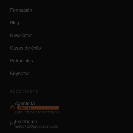
Formación
Blog
Newsletter
Casos de éxito
Patrocinios
Keynotes
CONTACTO
02
Agente IA
GRATIS
Pregúntame por WhatsApp
Escríbeme
hello@233gradosdeti.com