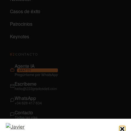
Casos de éxito
Patrocinios
Keynotes
CONTACTO
02
Agente IA
GRATIS
Pregúntame por WhatsApp
Escríbeme
hello@233gradosdeti.com
WhatsApp
+34 628 417 634
Contacto
Todas las vías