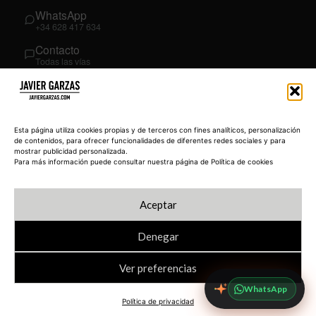
WhatsApp
+34 628 417 634
Contacto
Todas las vías
SÍGUEME
03
YouTube
Esta página utiliza cookies propias y de terceros con fines analíticos, personalización
@JavierGarzas
de contenidos, para ofrecer funcionalidades de diferentes redes sociales y para
mostrar publicidad personalizada.
LinkedIn
Para más información puede consultar nuestra página de Política de cookies
in/jgarzas
Instagram
Aceptar
@javiergarzas
Denegar
Ver preferencias
© 2026 JAVIERGARZAS.COM
Política de privacidad
Blog
233 Academy
WhatsApp
Política de privacidad