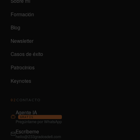
Sobre mí
Formación
Blog
Newsletter
Casos de éxito
Patrocinios
Keynotes
CONTACTO
02
Agente IA
GRATIS
Pregúntame por WhatsApp
Escríbeme
hello@233gradosdeti.com