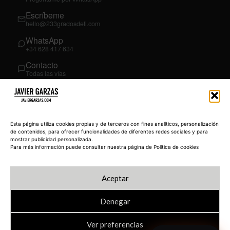
Escríbeme
hello@233gradosdeti.com
WhatsApp
+34 628 417 634
Contacto
Todas las vías
SÍGUEME
03
YouTube
Esta página utiliza cookies propias y de terceros con fines analíticos, personalización
@JavierGarzas
de contenidos, para ofrecer funcionalidades de diferentes redes sociales y para
mostrar publicidad personalizada.
LinkedIn
Para más información puede consultar nuestra página de Política de cookies
in/jgarzas
Instagram
Aceptar
@javiergarzas
Denegar
Ver preferencias
© 2026 JAVIERGARZAS.COM