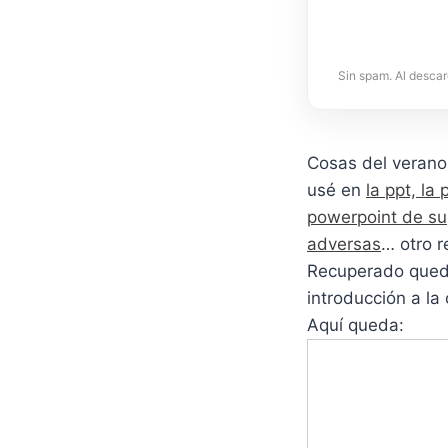
Sin spam. Al descar
Cosas del verano
usé en
la ppt, la
powerpoint de su
adversas
… otro r
Recuperado queda
introducción a la 
Aquí queda: