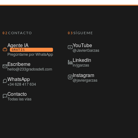
CONTACTO
SÍGUEME
02
03
Agente IA
YouTube
@JavierGarzas
GRATIS
Pregúntame por WhatsApp
LinkedIn
Escríbeme
in/jgarzas
hello@233gradosdeti.com
Instagram
WhatsApp
@javiergarzas
+34 628 417 634
Contacto
Todas las vías