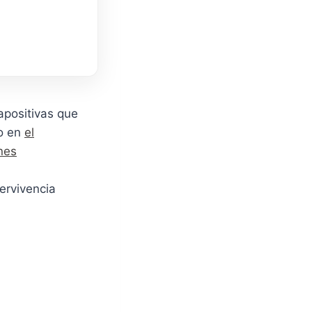
apositivas que
o en
el
nes
ervivencia