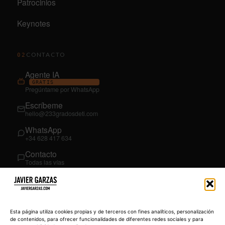
Patrocinios
Keynotes
CONTACTO
02
Agente IA
GRATIS
Pregúntame por WhatsApp
Escríbeme
hello@233gradosdeti.com
WhatsApp
+34 628 417 634
Contacto
Todas las vías
SÍGUEME
03
YouTube
Esta página utiliza cookies propias y de terceros con fines analíticos, personalización
@JavierGarzas
de contenidos, para ofrecer funcionalidades de diferentes redes sociales y para