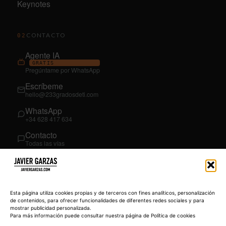
Keynotes
CONTACTO
02
Agente IA
GRATIS
Pregúntame por WhatsApp
Escríbeme
hello@233gradosdeti.com
WhatsApp
+34 628 417 634
Contacto
Todas las vías
SÍGUEME
03
YouTube
Esta página utiliza cookies propias y de terceros con fines analíticos, personalización
@JavierGarzas
de contenidos, para ofrecer funcionalidades de diferentes redes sociales y para
mostrar publicidad personalizada.
LinkedIn
Para más información puede consultar nuestra página de Política de cookies
in/jgarzas