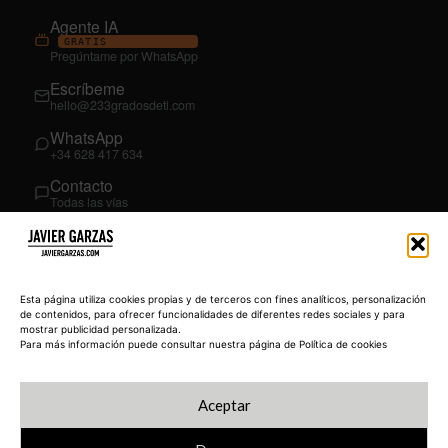
Agente IA
GRATIS
Pregúntame por WhatsApp
Escríbeme
hello@233gradosdeti.com
WhatsApp
+34 628 417 634
Contacto
Todas las vías
SÍGUEME
03
YouTube
Esta página utiliza cookies propias y de terceros con fines analíticos, personalización
@JavierGarzas
de contenidos, para ofrecer funcionalidades de diferentes redes sociales y para
mostrar publicidad personalizada.
LinkedIn
Para más información puede consultar nuestra página de Política de cookies
in/jgarzas
Instagram
Aceptar
@javiergarzas