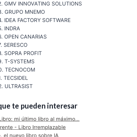
2. GMV INNOVATING SOLUTIONS
3. GRUPO MNEMO
4. IDEA FACTORY SOFTWARE
. INDRA
6. OPEN CANARIAS
7. SERESCO
8. SOPRA PROFIT
9. T-SYSTEMS
0. TECNOCOM
. TECSIDEL
. ULTRASIST
que te pueden interesar
Libro: mi último libro al máximo…
rente - Libro Irremplazable
, el nuevo libro sobre IA