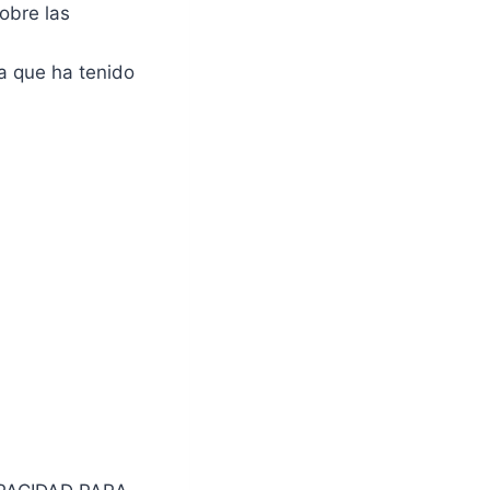
obre las
a que ha tenido
S