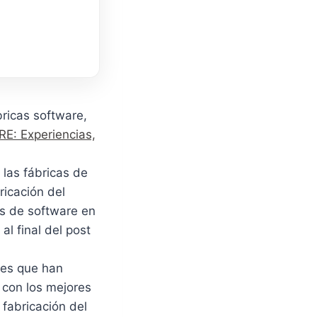
bricas software,
E: Experiencias,
 las fábricas de
ricación del
as de software en
l final del post
res que han
 con los mejores
 fabricación del