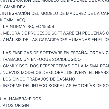
0. INTEGRACIÓN DEL MODELO DE MADUREZ DE LA CA
: CMMI-DEV
1. INTEGRACIÓN DEL MODELO DE MADUREZ DE LA CA
N: CMMI-ACQ
. LA NORMA ISO/IEC 15504
3. MEJORA DE PROCESOS SOFTWARE EN PEQUEÑAS 
4. ANÁLISIS DE LAS CAPACIDADES HUMANAS EN EL 
5. LAS FÁBRICAS DE SOFTWARE EN ESPAÑA: ORGANIZ
EL TRABAJO. UN ENFOQUE SOCIOLÓGICO
. CMMI Y BSC. DOS PERSPECTIVAS DE LA MISMA REA
7. NUEVOS MODELOS DE GLOBAL DELIVERY: EL NEAR
8. LOS CINCO TRABAJOS DE CASIANO
9. INFORME DEL INTECO SOBRE LAS FACTORÍAS DE S
0. ALHAMBRA-EIDOS
. ATOS ORIGIN