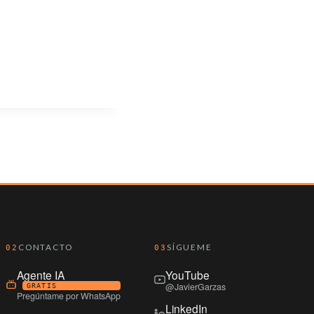
CONTACTO
SÍGUEME
02
03
Agente IA
YouTube
@JavierGarzas
GRATIS
Pregúntame por WhatsApp
LinkedIn