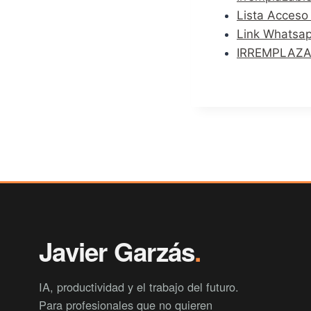
Lista Acceso 
Link Whatsap
IRREMPLAZABL
Javier Garzás
.
IA, productividad y el trabajo del futuro.
Para profesionales que no quieren