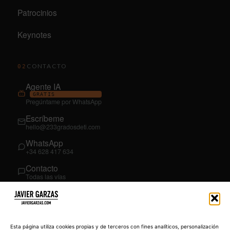
Patrocinios
Keynotes
CONTACTO
02
Agente IA
GRATIS
Pregúntame por WhatsApp
Escríbeme
hello@233gradosdeti.com
WhatsApp
+34 628 417 634
Contacto
Todas las vías
SÍGUEME
03
YouTube
Esta página utiliza cookies propias y de terceros con fines analíticos, personalización