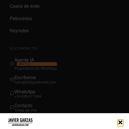
Casos de éxito
Patrocinios
Keynotes
CONTACTO
02
Agente IA
GRATIS
Pregúntame por WhatsApp
Escríbeme
hello@233gradosdeti.com
WhatsApp
+34 628 417 634
Contacto
Todas las vías
SÍGUEME
03