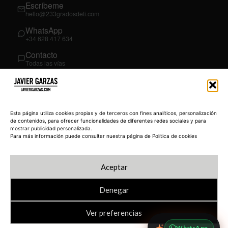
Escríbeme
hello@233gradosdeti.com
WhatsApp
+34 628 417 634
Contacto
Todas las vías
SÍGUEME
03
YouTube
Esta página utiliza cookies propias y de terceros con fines analíticos, personalización
@JavierGarzas
de contenidos, para ofrecer funcionalidades de diferentes redes sociales y para
mostrar publicidad personalizada.
LinkedIn
Para más información puede consultar nuestra página de Política de cookies
in/jgarzas
Instagram
Aceptar
@javiergarzas
Denegar
Ver preferencias
© 2026 JAVIERGARZAS.COM
Política de privacidad
Blog
233 Academy
WhatsApp