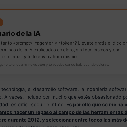
ario de la IA
 tanto «prompt», «agente» y «token»? Llévate gratis el diccio
érminos de la IA explicados en claro, sin tecnicismos y con
me tu email y te lo envío ahora mismo:
garlo te unes a mi newsletter y te puedes dar de baja cuando quieras.
tecnología, el desarrollo software, la ingeniería software
. A veces, incluso por mucho que estés obsesionado por
ad, es difícil seguir el ritmo.
Es por ello que se me ha 
amos hacer un repaso al campo de las herramientas d
are durante 2012, y seleccionar entre todos las más d