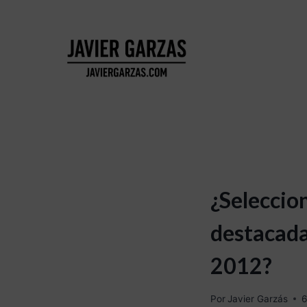
¿Seleccio
destacada
2012?
Por
Javier Garzás
6