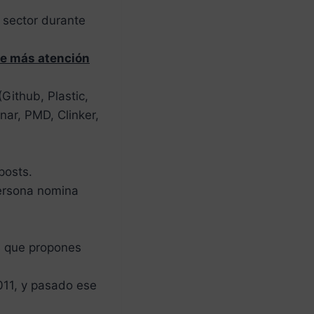
l sector durante
ue más atención
Github, Plastic,
onar, PMD, Clinker,
posts.
persona nomina
s que propones
011, y pasado ese