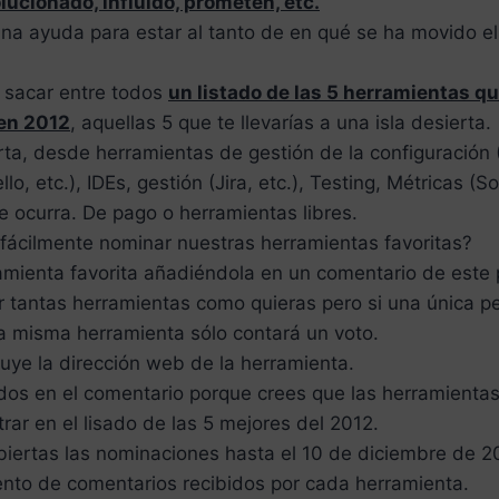
ucionado, influido, prometen, etc.
 una ayuda para estar al tanto de en qué se ha movido e
 sacar entre todos
un listado de las 5 herramientas q
en 2012
, aquellas 5 que te llevarías a una isla desierta.
erta, desde herramientas de gestión de la configuración (
llo, etc.), IDEs, gestión (Jira, etc.), Testing, Métricas (S
te ocurra. De pago o herramientas libres.
cilmente nominar nuestras herramientas favoritas?
amienta favorita añadiéndola en un comentario de este 
 tantas herramientas como quieras pero si una única 
a misma herramienta sólo contará un voto.
luye la dirección web de la herramienta.
dos en el comentario porque crees que las herramienta
rar en el lisado de las 5 mejores del 2012.
iertas las nominaciones hasta el 10 de diciembre de 2
ento de comentarios recibidos por cada herramienta.