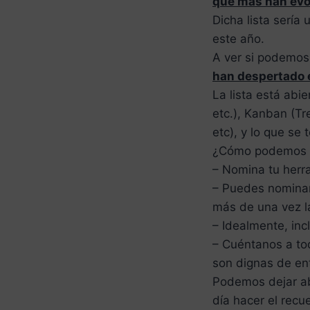
que más han evol
Dicha lista sería
este año.
A ver si podemos
han despertado 
La lista está abi
etc.), Kanban (Tre
etc), y lo que se 
¿Cómo podemos fá
– Nomina tu herr
– Puedes nominar
más de una vez l
– Idealmente, inc
– Cuéntanos a to
son dignas de ent
Podemos dejar ab
día hacer el recu