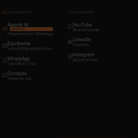
CONTACTO
SÍGUEME
02
03
Agente IA
YouTube
@JavierGarzas
GRATIS
Pregúntame por WhatsApp
LinkedIn
Escríbeme
in/jgarzas
hello@233gradosdeti.com
Instagram
WhatsApp
@javiergarzas
+34 628 417 634
Contacto
Todas las vías