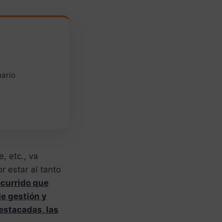
nario
, etc., va
 estar al tanto
ocurrido que
e gestión y
estacadas, las