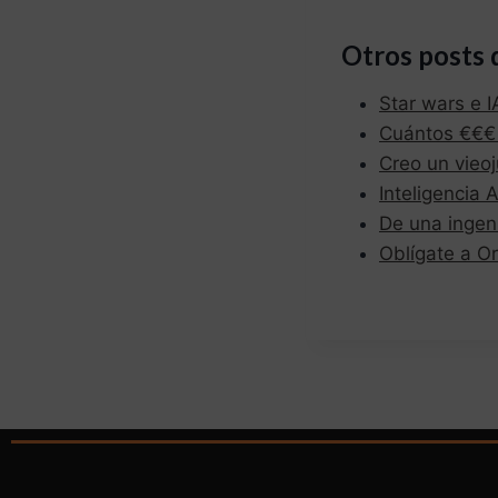
Otros posts 
Star wars e I
Cuántos €€€ 
Creo un vieoj
Inteligencia 
De una ingeni
Oblígate a O