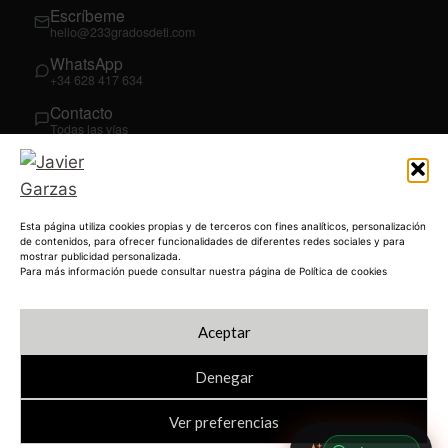
Escríbeme
hello@233gradosdeti.com
WhatsApp
+34 628 417 634
Contacto
Todas las vías
SÍGUEME
03
YouTube
Esta página utiliza cookies propias y de terceros con fines analíticos, personalización
@JavierGarzas
de contenidos, para ofrecer funcionalidades de diferentes redes sociales y para
mostrar publicidad personalizada.
LinkedIn
Para más información puede consultar nuestra página de Política de cookies
in/jgarzas
Instagram
Aceptar
@javiergarzas
Denegar
Ver preferencias
© 2026 JAVIERGARZAS.COM