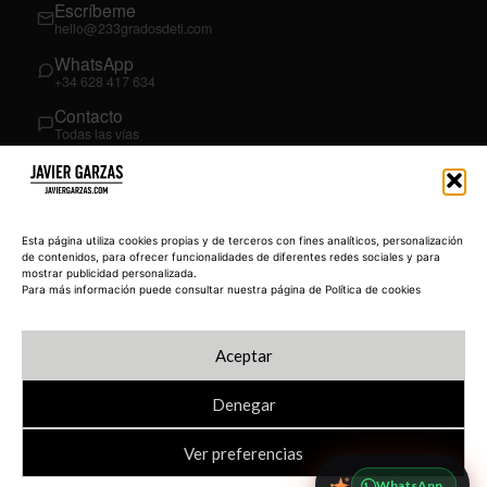
Escríbeme
hello@233gradosdeti.com
WhatsApp
+34 628 417 634
Contacto
Todas las vías
SÍGUEME
03
YouTube
Esta página utiliza cookies propias y de terceros con fines analíticos, personalización
@JavierGarzas
de contenidos, para ofrecer funcionalidades de diferentes redes sociales y para
mostrar publicidad personalizada.
LinkedIn
Para más información puede consultar nuestra página de Política de cookies
in/jgarzas
Instagram
Aceptar
@javiergarzas
Denegar
Ver preferencias
© 2026 JAVIERGARZAS.COM
Política de privacidad
Blog
233 Academy
WhatsApp