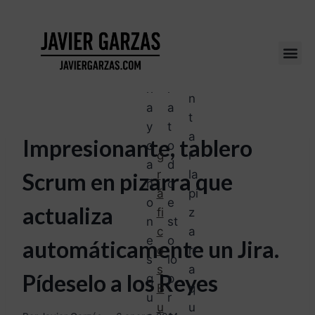
lo
e
r
d
m
e
e
á
p
m
s,
a
o
h
r
n
a
a
t
y
t
a
Impresionante, tablero
c
o
g
r
a
d
r
la
Scrum en pizarra que
ñ
o
á
pi
o
e
actualiza
fi
z
n
st
c
a
e
o
automáticamente un Jira.
o
rr
s
lo
s
a
Pídeselo a los Reyes
q
p
B
q
u
r
u
u