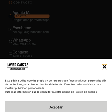
CONTACTO
02
Agente IA
GRATIS
Pregúntame por WhatsApp
Escríbeme
hello@233gradosdeti.com
WhatsApp
+34 628 417 634
Contacto
Todas las vías
SÍGUEME
03
YouTube
Esta página utiliza cookies propias y de terceros con fines analíticos, personalización
@JavierGarzas
de contenidos, para ofrecer funcionalidades de diferentes redes sociales y para
mostrar publicidad personalizada.
LinkedIn
Para más información puede consultar nuestra página de Política de cookies
in/jgarzas
Instagram
Aceptar
@javiergarzas