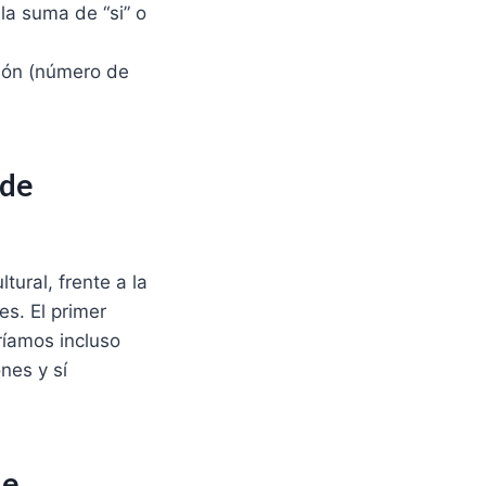
la suma de “si” o
ción (número de
 de
tural, frente a la
es. El primer
ríamos incluso
nes y sí
de