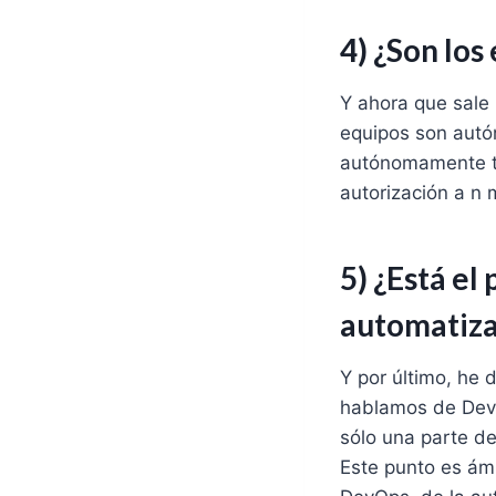
4) ¿Son lo
Y ahora que sale 
equipos son aut
autónomamente to
autorización a n 
5) ¿Está e
automatiz
Y por último, he 
hablamos de DevO
sólo una parte d
Este punto es ám