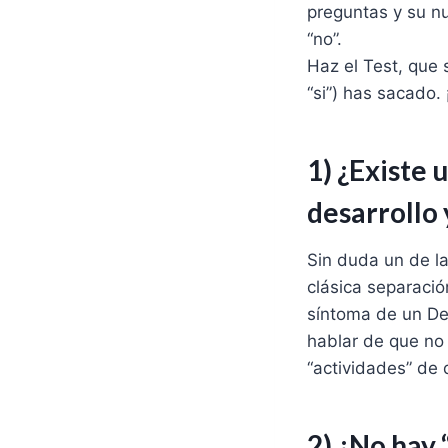
preguntas y su nu
“no”.
Haz el Test, que
“si”) has sacado. 
1) ¿Existe 
desarrollo
Sin duda un de la
clásica separació
síntoma de un De
hablar de que no 
“actividades” de 
2) ¿No hay