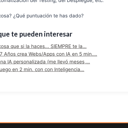
omatización del Testing, del Despliegue, etc.
cosa? ¿Qué puntuación te has dado?
que te pueden interesar
osa que si la haces... SIEMPRE te la…
e 7 Años crea Webs/Apps con IA en 5 min.…
na IA personalizada (me llevó meses,…
uego en 2 min. con con Inteligencia…