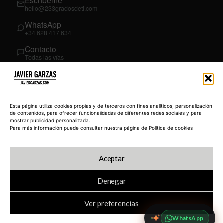
Escríbeme
hello@233gradosdeti.com
WhatsApp
+34 628 417 634
Contacto
Todas las vías
SÍGUEME
03
YouTube
Esta página utiliza cookies propias y de terceros con fines analíticos, personalización
@JavierGarzas
de contenidos, para ofrecer funcionalidades de diferentes redes sociales y para
mostrar publicidad personalizada.
LinkedIn
Para más información puede consultar nuestra página de Política de cookies
in/jgarzas
Instagram
Aceptar
@javiergarzas
Denegar
Ver preferencias
© 2026 JAVIERGARZAS.COM
Política de privacidad
Blog
233 Academy
WhatsApp