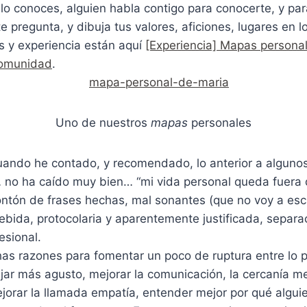
o lo conoces, alguien habla contigo para conocerte, y par
te pregunta, y dibuja tus valores, aficiones, lugares en 
s y experiencia están aquí
[Experiencia] Mapas persona
Comunidad
.
Uno de nuestros
mapas
personales
uando he contado, y recomendado, lo anterior a algunos
 no ha caído muy bien… “mi vida personal queda fuera d
tón de frases hechas, mal sonantes (que no voy a escri
ida, protocolaria y aparentemente justificada, separac
esional.
s razones para fomentar un poco de ruptura entre lo p
ajar más agusto, mejorar la comunicación, la cercanía me
jorar la llamada empatía, entender mejor por qué algui