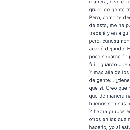
manera, o se com
grupo de gente t
Pero, como te dec
de esto, me he pu
trabajé y en alg
pero, curiosamen
acabé dejando. H
poca separación 
fui… guardo buen
Y más allá de lo
de gente… ¿tiene
que sí. Creo que 
que de manera na
buenos son sus r
Y habrá grupos en
otros en los que 
hacerlo, yo si es