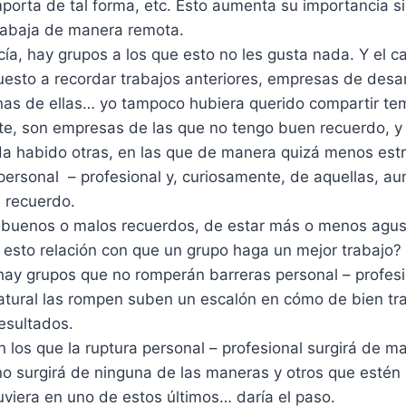
porta de tal forma, etc. Esto aumenta su importancia 
rabaja de manera remota.
ía, hay grupos a los que esto no les gusta nada. Y el ca
esto a recordar trabajos anteriores, empresas de desar
unas de ellas… yo tampoco hubiera querido compartir te
te, son empresas de las que no tengo buen recuerdo, y
a habido otras, en las que de manera quizá menos est
personal – profesional y, curiosamente, de aquellas, 
 recuerdo.
s buenos o malos recuerdos, de estar más o menos agus
 esto relación con que un grupo haga un mejor trabajo?
hay grupos que no romperán barreras personal – profesi
tural las rompen suben un escalón en cómo de bien tr
esultados.
 los que la ruptura personal – profesional surgirá de ma
no surgirá de ninguna de las maneras y otros que estén 
tuviera en uno de estos últimos… daría el paso.