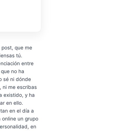
l post, que me
iensas tú.
enciación entre
, que no ha
no sé ni dónde
, ni me escribas
 existido, y ha
r en ello.
tan en el día a
 online un grupo
ersonalidad, en