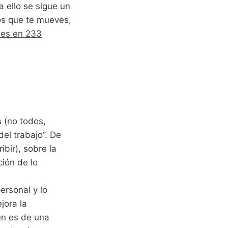
a ello se sigue un
los que te mueves,
les en 233
 (no todos,
el trabajo”. De
bir), sobre la
ión de lo
ersonal y lo
jora la
en es de una