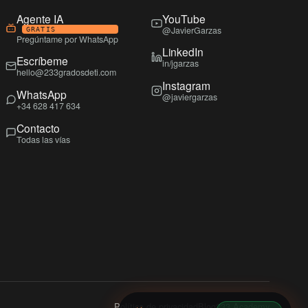
Agente IA
YouTube
@JavierGarzas
GRATIS
Pregúntame por WhatsApp
LinkedIn
Escríbeme
in/jgarzas
hello@233gradosdeti.com
Instagram
WhatsApp
@javiergarzas
+34 628 417 634
Contacto
Todas las vías
Política de privacidad
Blog
233 Academy