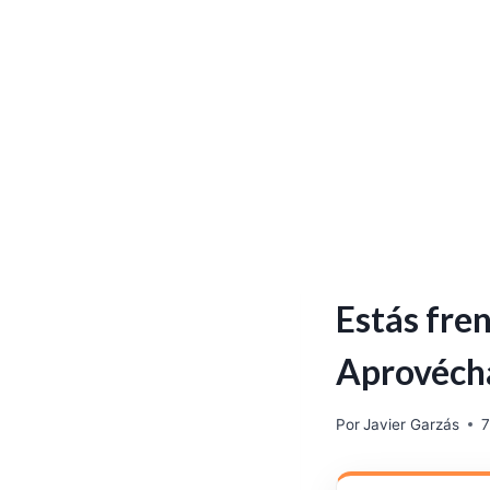
Estás fre
Aprovécha
Por
Javier Garzás
7