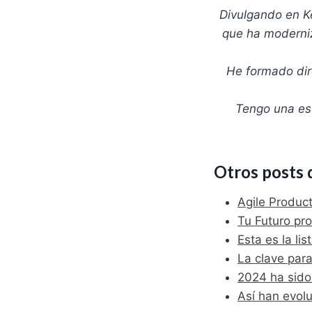
Divulgando en K
que ha moderniz
He formado dir
Tengo una est
Otros posts 
Agile Produc
Tu Futuro pro
Esta es la li
La clave par
2024 ha sido
Así han evol