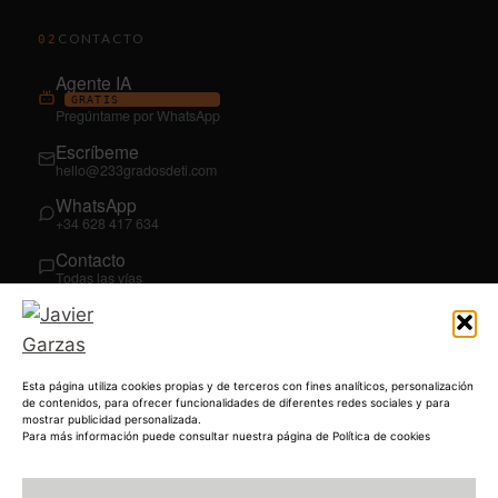
CONTACTO
02
Agente IA
GRATIS
Pregúntame por WhatsApp
Escríbeme
hello@233gradosdeti.com
WhatsApp
+34 628 417 634
Contacto
Todas las vías
SÍGUEME
03
YouTube
Esta página utiliza cookies propias y de terceros con fines analíticos, personalización
@JavierGarzas
de contenidos, para ofrecer funcionalidades de diferentes redes sociales y para
mostrar publicidad personalizada.
LinkedIn
Para más información puede consultar nuestra página de Política de cookies
in/jgarzas
Instagram