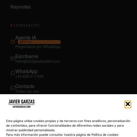
Keynotes
CONTACTO
02
Agente IA
GRATIS
Pregúntame por WhatsApp
Escríbeme
hello@233gradosdeti.com
WhatsApp
+34 628 417 634
Contacto
Todas las vías
SÍGUEME
03
YouTube
Esta página utiliza cookies propias y de terceros con fines analíticos, personalización
@JavierGarzas
de contenidos, para ofrecer funcionalidades de diferentes redes sociales y para
mostrar publicidad personalizada.
LinkedIn
Para más información puede consultar nuestra página de Política de cookies