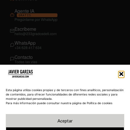
Agente IA
GRATIS
Pregúntame por WhatsApp
Escríbeme
hello@233gradosdeti.com
WhatsApp
+34 628 417 634
Contacto
Todas las vías
SÍGUEME
03
YouTube
Esta página utiliza cookies propias y de terceros con fines analíticos, personalización
@JavierGarzas
de contenidos, para ofrecer funcionalidades de diferentes redes sociales y para
mostrar publicidad personalizada.
LinkedIn
Para más información puede consultar nuestra página de Política de cookies
in/jgarzas
Instagram
Aceptar
@javiergarzas