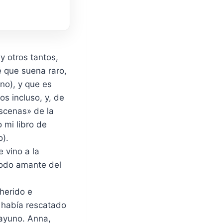
y otros tantos,
 que suena raro,
no), y que es
s incluso, y, de
escenas» de la
 mi libro de
o).
 vino a la
todo amante del
herido e
e había rescatado
sayuno. Anna,