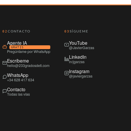
CONTACTO
SÍGUEME
02
03
Agente IA
YouTube
@JavierGarzas
GRATIS
Pregúntame por WhatsApp
LinkedIn
Escríbeme
in/jgarzas
hello@233gradosdeti.com
Instagram
WhatsApp
@javiergarzas
+34 628 417 634
Contacto
Todas las vías