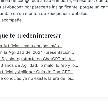
a línea de código que a nadie importa, en ese test que d
al «bacon» por parecerte insignificante, porque un cam
 cambio en un montón de «pequeños» detalles.
te acompañe.
que te pueden interesar
ia Artificial lleva a equipos más…
n la Agilidad del 2024 (presentación…
S y sin registrarte en ChatGPT mi IA…
 años de Agilidad: lo malo, lo feo y lo…
Artificial y Agilidad: Guía de ChatGPT…
e conocías ya no existe: la era de los…