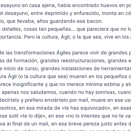
desayuno en casa ajena, había encontrado huevos en po
r el desayuno, entre deprimido y enfurecido, monta en cól
ndo, que llevaba, años guardando ese bacon.
 detalles, cosas tan pequeñas… que pareciera que no tu
portancia. Pero la cultura, Ágil, o la que sea, vive en lo
e las transformaciones Ágiles parece vivir de grandes 
s de formación, grandes reestructuraciones, grandes 
 inicio de curso, grandes instalaciones de herramienta
ura Ágil (o la cultura que sea) mueren en los pequeños 
rece insignificante y que no merece mínima estima y at
apenas nos saludamos, cuando no hay sonrisas, cuand
ecírtelo y prefiero enviártelo por mail, muere en ese us
 nosotros, en esa mirada de «te has equivocado», en es
ese sutil «te lo dije», en ese «no lo intentes que no te v
va al final de un mail, en esa breve pereza justo antes 