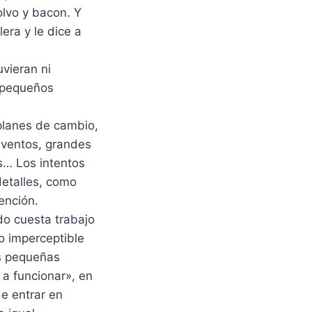
lvo y bacon. Y
era y le dice a
vieran ni
s pequeños
planes de cambio,
eventos, grandes
s… Los intentos
detalles, como
ención.
o cuesta trabajo
o imperceptible
as pequeñas
a a funcionar», en
de entrar en