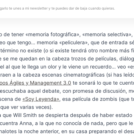
garlo te unes a mi newsletter y te puedes dar de baja cuando quieras.
 de tener «memoria fotográfica», «memoria selectiva», 
reo que tengo… memoria «peliculera», que de entrada sé
término no existe (o si existe tendrá otro nombre más fi
 se me quedan en la cabeza trozos de películas, diálogo
l al que le llega un olor y le viene un recuerdo… veo «
raen a la cabeza escenas cinematográficas (si has leído
ipos Ágiles y Management 3.0
te sonará lo que te cuent
 escuchaba aquel debate, con promesa de discusión, me
escena de
«Soy Leyenda»
, esa película de zombis (que 
que ver varias veces).
a que Will Smith se despierta después de haber estado 
ncuentra Anna, a la que no conocía de nada, pero que l
alotes la noche anterior, en su casa preparando el de