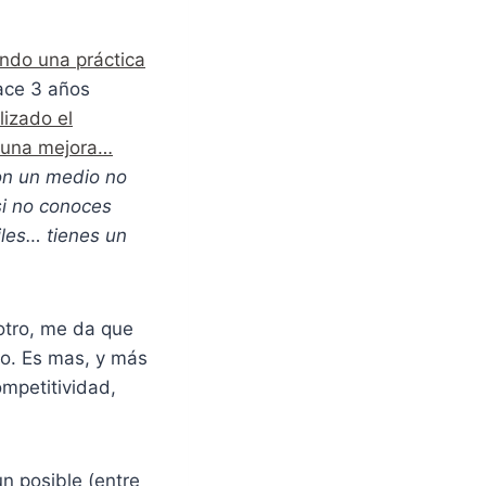
ando una práctica
ace 3 años
lizado el
 una mejora…
on un medio no
si no conoces
iles… tienes un
 otro, me da que
io. Es mas, y más
ompetitividad,
un posible (entre