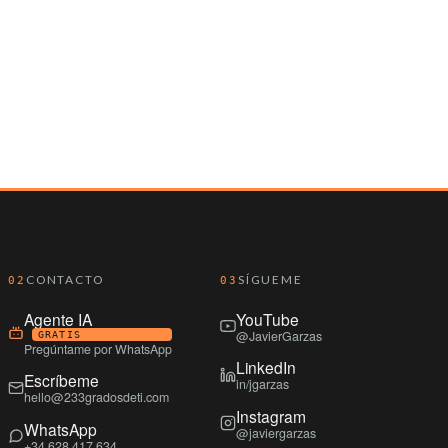
CONTACTO
SÍGUEME
02
03
Agente IA
YouTube
@JavierGarzas
GRATIS
Pregúntame por WhatsApp
LinkedIn
Escríbeme
in/jgarzas
hello@233gradosdeti.com
Instagram
WhatsApp
@javiergarzas
+34 628 417 634