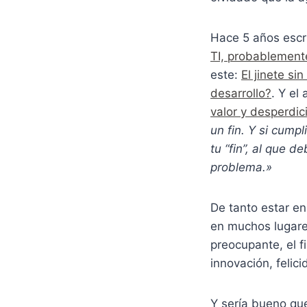
Hace 5 años escr
TI, probablement
este:
El jinete si
desarrollo?
. Y el
valor y desperdic
un fin. Y si cump
tu “fin”, al que 
problema.»
De tanto estar en
en muchos lugares
preocupante, el f
innovación, felici
Y sería bueno que 