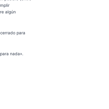
mplir
re algún
ncerrado para
 para nada».