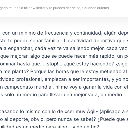
garlo te unes a mi newsletter y te puedes dar de baja cuando quieras.
, con un mínimo de frecuencia y continuidad, algún depo
esto te puede sonar familiar. La actividad deportiva que
a a enganchar, cada vez te va saliendo mejor, cada vez
 que mejorar, algo que se puede hacer más rápido, un p
dominar hasta que… ¡stop!… ¿qué estoy haciendo? ¿sigo
o me planto? Porque las horas que le estoy metiendo al
tividad profesional, empiezan a ser importantes, y yo n
n campeonato mundial, ni me voy a ganar la vida con el
es sólo un medio para llevar una mejor vida, un medio… 
pasando lo mismo con lo de «ser muy Ágil» (aplicado a 
no al deporte, obvio, pero nunca se sabe)? ¿Puede que 
gilidad es un medio para algo… y no un fin?