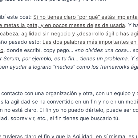
ibí este post:
Si no tienes claro “por qué” estás implant
e metas la pata, y en pocos meses dejes de usarla
. Y h
n cabeza, agilidad sin negocio y ¿desarrollo ágil o has agi
 año pasado esto:
Las dos palabras más importantes en
io
, donde escribí, copy pego…
«no olvides una cosa… s
lir Scrum, por ejemplo, es tu fin… tienes un problema. Y 
deben ayudar a lograrlo “medios” como los frameworks ág
 contacto con una organización y otra, con un equipo y
 la agilidad se ha convertido en un fin y no en un med
in no está claro. El fin yo no puedo dártelo, puede ser c
dad, sobrevivir, etc., el fin tienes que buscarlo tú.
tuvieras claro el fin y que la Agilidad, en sí misma, es 