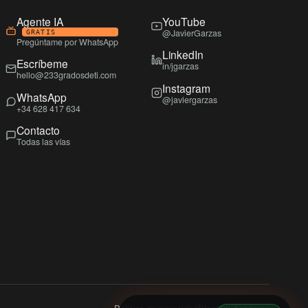
Agente IA
YouTube
@JavierGarzas
GRATIS
Pregúntame por WhatsApp
LinkedIn
Escríbeme
in/jgarzas
hello@233gradosdeti.com
Instagram
WhatsApp
@javiergarzas
+34 628 417 634
Contacto
Todas las vías