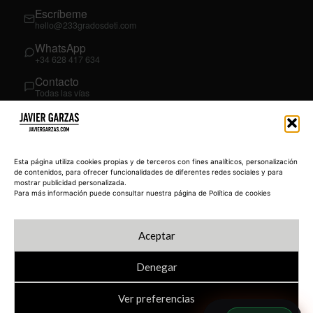
Escríbeme
hello@233gradosdeti.com
WhatsApp
+34 628 417 634
Contacto
Todas las vías
SÍGUEME
03
YouTube
Esta página utiliza cookies propias y de terceros con fines analíticos, personalización
@JavierGarzas
de contenidos, para ofrecer funcionalidades de diferentes redes sociales y para
mostrar publicidad personalizada.
LinkedIn
Para más información puede consultar nuestra página de Política de cookies
in/jgarzas
Instagram
Aceptar
@javiergarzas
Denegar
Ver preferencias
© 2026 JAVIERGARZAS.COM