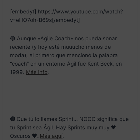
[embedyt] https://www.youtube.com/watch?
v=eHO7oh-B69s[/embedyt]
🔴 Aunque «Agile Coach» nos pueda sonar
reciente (y hoy esté muuucho menos de
moda), el primero que mencionó la palabra
“coach” en un entorno Ágil fue Kent Beck, en
1999.
Más info
.
🔴
Que tú lo llames Sprint… NOOO significa que
tu Sprint sea Ágil. Hay Sprints muy muy 🖤
Oscuros
🖤.
Más aquí
.