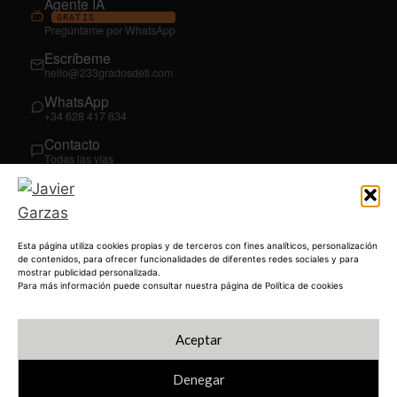
Agente IA
GRATIS
Pregúntame por WhatsApp
Escríbeme
hello@233gradosdeti.com
WhatsApp
+34 628 417 634
Contacto
Todas las vías
SÍGUEME
03
YouTube
Esta página utiliza cookies propias y de terceros con fines analíticos, personalización
@JavierGarzas
de contenidos, para ofrecer funcionalidades de diferentes redes sociales y para
mostrar publicidad personalizada.
LinkedIn
Para más información puede consultar nuestra página de Política de cookies
in/jgarzas
Instagram
Aceptar
@javiergarzas
Denegar