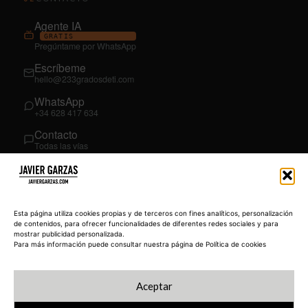
Agente IA
GRATIS
Pregúntame por WhatsApp
Escríbeme
hello@233gradosdeti.com
WhatsApp
+34 628 417 634
Contacto
Todas las vías
SÍGUEME
03
YouTube
Esta página utiliza cookies propias y de terceros con fines analíticos, personalización
@JavierGarzas
de contenidos, para ofrecer funcionalidades de diferentes redes sociales y para
mostrar publicidad personalizada.
LinkedIn
Para más información puede consultar nuestra página de Política de cookies
in/jgarzas
Instagram
Aceptar
@javiergarzas