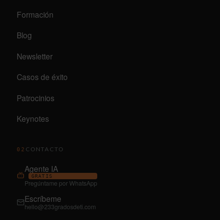
Formación
Blog
Newsletter
Casos de éxito
Patrocinios
Keynotes
CONTACTO
02
Agente IA
GRATIS
Pregúntame por WhatsApp
Escríbeme
hello@233gradosdeti.com