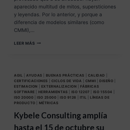
aparecido multitud de mitos, supersticiones
y leyendas. Por lo anterior, y porque a
diferencia de modelos similares (como
CMMI),…
LEER MÁS
AGIL
|
AYUDAS
|
BUENAS PRÁCTICAS
|
CALIDAD
|
CERTIFICACIONES
|
CICLOS DE VIDA
|
CMMI
|
DISEÑO
|
ESTIMACION
|
EXTERNALIZACION
|
FÁBRICAS
SOFTWARE
|
HERRAMIENTAS
|
ISO 12207
|
ISO 15504
|
ISO 20000
|
ISO 25000
|
ISO 9126
|
ITIL
|
LÍNEAS DE
PRODUCTO
|
MÉTRICAS
Kybele Consulting amplía
hasta el 15 de octubre su