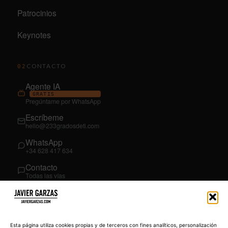
Patrocinios
Keynotes
CONTACTO
02
Agente IA
GRATIS
Pregúntame por WhatsApp
Escríbeme
hello@233gradosdeti.com
WhatsApp
+34 628 417 634
Contacto
Todas las vías
SÍGUEME
03
YouTube
Esta página utiliza cookies propias y de terceros con fines analíticos, personalización