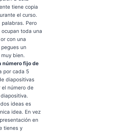
ente tiene copia
urante el curso.
 palabras. Pero
 ocupan toda una
dor con una
e pegues un
 muy bien.
n número fijo de
a por cada 5
de diapositivas
r el número de
diapositiva.
 dos ideas es
nica idea. En vez
u presentación en
e tienes y