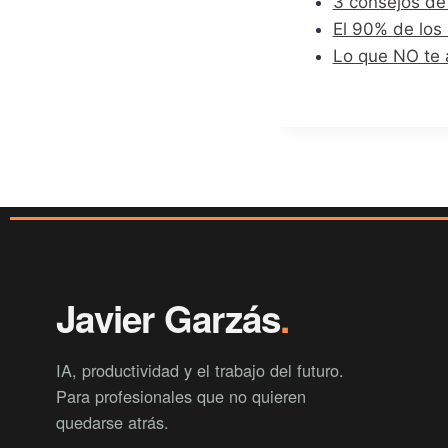
3 consejos de
El 90% de los
Lo que NO te 
Javier Garzás
.
IA, productividad y el trabajo del futuro.
Para profesionales que no quieren
quedarse atrás.