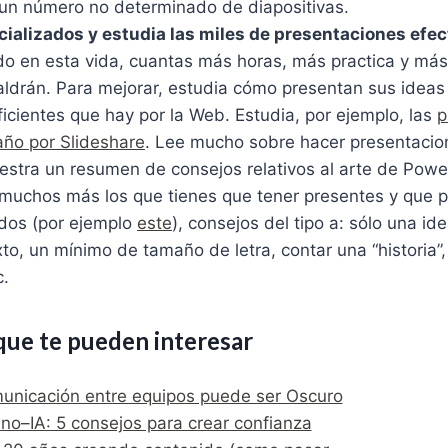
r un número no determinado de diapositivas.
cializados y estudia las miles de presentaciones efe
o en esta vida, cuantas más horas, más practica y más
aldrán. Para mejorar, estudia cómo presentan sus idea
icientes que hay por la Web. Estudia, por ejemplo, las
p
ño por Slideshare
. Lee mucho sobre hacer presentacion
estra un resumen de consejos relativos al arte de Powe
muchos más los que tienes que tener presentes y que 
ados (por ejemplo
este
), consejos del tipo a: sólo una ide
to, un mínimo de tamaño de letra, contar una “historia
c.
que te pueden interesar
municación entre equipos puede ser Oscuro
o–IA: 5 consejos para crear confianza