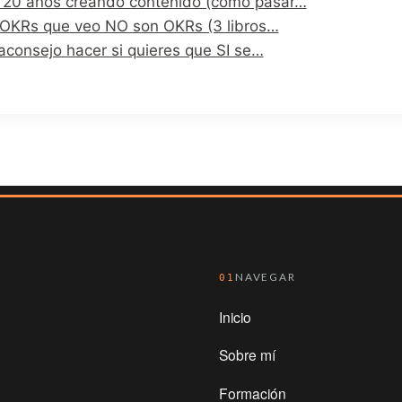
 20 años creando contenido (como pasar…
 OKRs que veo NO son OKRs (3 libros…
aconsejo hacer si quieres que SI se…
NAVEGAR
01
Inicio
Sobre mí
Formación