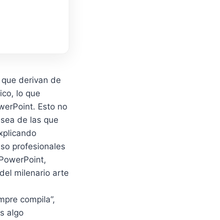
s que derivan de
ico, lo que
owerPoint. Esto no
 sea de las que
xplicando
uso profesionales
 PowerPoint,
del milenario arte
mpre compila”,
s algo