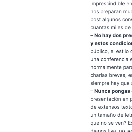
imprescindible e
nos preparan much
post algunos cons
cuantas miles de
– No hay dos pre
y estos condicion
público, el estil
una conferencia 
normalmente para
charlas breves, 
siempre hay que 
– Nunca pongas e
presentación en p
de extensos texto
un tamaño de let
que no se ven? Eso
diapositiva, no 