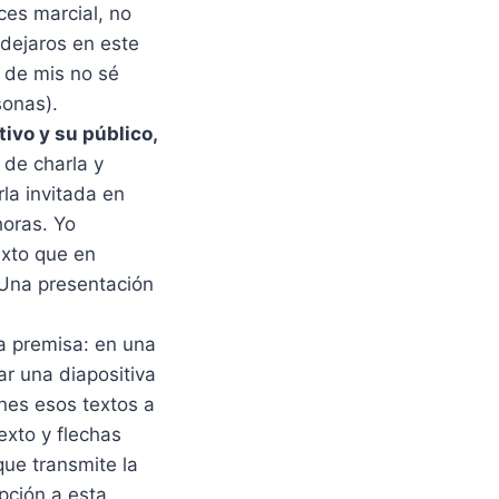
ces marcial, no
 dejaros en este
 de mis no sé
sonas).
ivo y su público,
 de charla y
rla invitada en
horas. Yo
exto que en
 Una presentación
 premisa: en una
ar una diapositiva
nes esos textos a
xto y flechas
 que transmite la
pción a esta