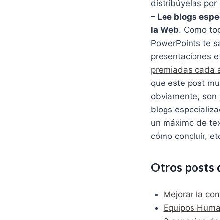
distribúyelas po
– Lee blogs espe
la Web
. Como tod
PowerPoints te s
presentaciones ef
premiadas cada a
que este post mu
obviamente, son 
blogs especializ
un máximo de tex
cómo concluir, et
Otros posts 
Mejorar la co
Equipos Human