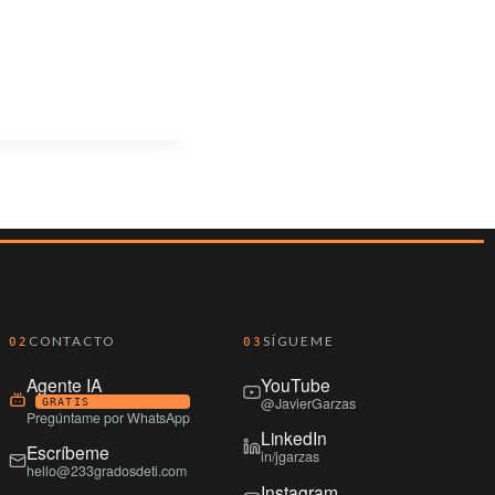
CONTACTO
SÍGUEME
02
03
Agente IA
YouTube
@JavierGarzas
GRATIS
Pregúntame por WhatsApp
LinkedIn
Escríbeme
in/jgarzas
hello@233gradosdeti.com
Instagram