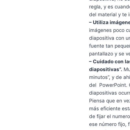
regla, y es cuand
del material y te
– Utiliza imágene
imágenes poco c
diapositiva con u
fuente tan peque
pantallazo y se 
– Cuidado con la
diapositivas”.
Muc
minutos”, y de ah
del PowerPoint. C
diapositivas ocur
Piensa que en ve
más eficiente est
de fijar el numer
ese número fijo, 