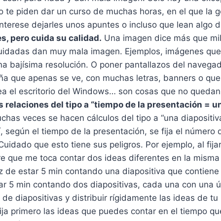
o te piden dar un curso de muchas horas, en el que la g
 interese dejarles unos apuntes o incluso que lean algo d
s, pero cuida su calidad.
Una imagen dice más que mil
uidadas dan muy mala imagen. Ejemplos, imágenes que
na bajísima resolución. O poner pantallazos del navega
ña que apenas se ve, con muchas letras, banners o qu
vea el escritorio del Windows… son cosas que no quedan
s relaciones del tipo a “tiempo de la presentación = u
has veces se hacen cálculos del tipo a “una diapositiv
í, según el tiempo de la presentación, se fija el número 
uidado que esto tiene sus peligros. Por ejemplo, al fija
re que me toca contar dos ideas diferentes en la misma 
z de estar 5 min contando una diapositiva que contiene
ar 5 min contando dos diapositivas, cada una con una ú
o de diapositivas y distribuir rígidamente las ideas de t
fija primero las ideas que puedes contar en el tiempo qu