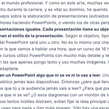
n el mundo profesional. Y como en este arte, muchas ve
o durante la carrera, y es vital su dominio, he querido
ejos sobre la elaboración de presentaciones (extraídos
 horas haciendo PowerPoints, o viendo los de otras per
sentaciones iguales. Cada presentación tiene su objet
an el estilo de la presentación.
Según el objetivo, tipo
o del PowerPoint será uno u otro. No es lo mismo una cha
en la que vamos a hablar una hora, que un curso de 16 
 cursos utilizo PowerPoints con mucho más detalle y t
en las que apenas pongo texto y uso muchas imágenes.
adaptarla.
n un PowerPoint algo que ni se ve ni lo vas a leer.
Una
úblico jamás leas diapositivas. Entonces ¿para qué llen
s que tú y la audiencia jamás vais a leer? ¿Para qué po
ra que ni se ve? ¿O esos diagramas con un montón de te
s textos inútiles distraen, evitan fijar la idea principal
se usan para nada y dan mala imagen. Sólo hay una exce