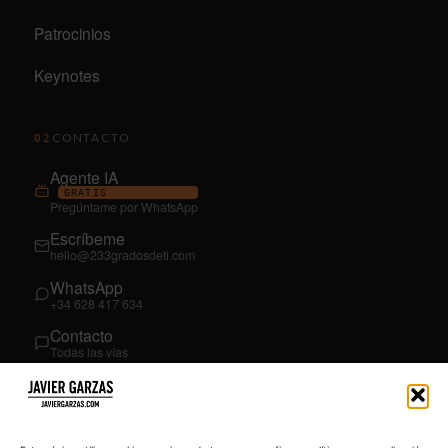
Patrocinios
Keynotes
CONTACTO
02
Agente IA
GRATIS
Pregúntame por WhatsApp
Escríbeme
hello@233gradosdeti.com
WhatsApp
+34 628 417 634
Contacto
Todas las vías
SÍGUEME
03
YouTube