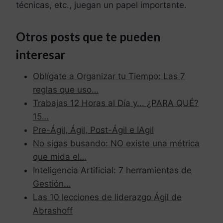
técnicas, etc., juegan un papel importante.
Otros posts que te pueden
interesar
Oblígate a Organizar tu Tiempo: Las 7
reglas que uso…
Trabajas 12 Horas al Día y... ¿PARA QUÉ?
15…
Pre-Ágil, Ágil, Post-Ágil e IAgil
No sigas busando: NO existe una métrica
que mida el…
Inteligencia Artificial: 7 herramientas de
Gestión…
Las 10 lecciones de liderazgo Ágil de
Abrashoff