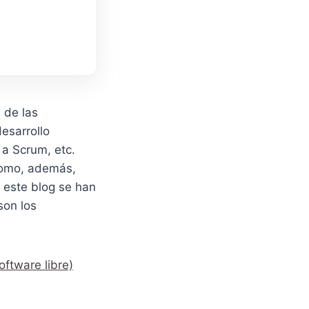
 de las
esarrollo
 a Scrum, etc.
como, además,
 este blog se han
son los
ftware libre)