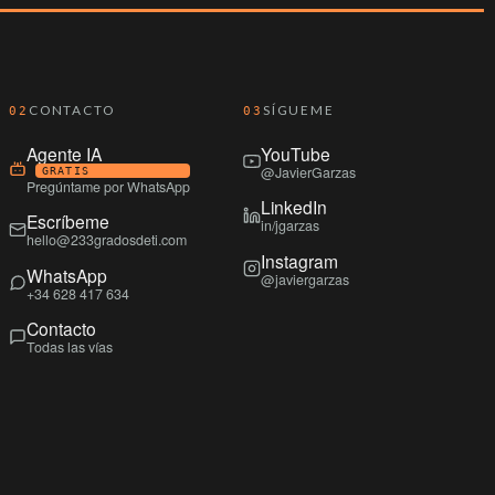
CONTACTO
SÍGUEME
02
03
Agente IA
YouTube
@JavierGarzas
GRATIS
Pregúntame por WhatsApp
LinkedIn
Escríbeme
in/jgarzas
hello@233gradosdeti.com
Instagram
WhatsApp
@javiergarzas
+34 628 417 634
Contacto
Todas las vías