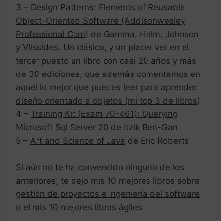
3 –
Design Patterns: Elements of Reusable
Object-Oriented Software (Addisonwesley
Professional Com)
de Gamma, Helm, Johnson
y Vlissides. Un clásico, y un placer ver en el
tercer puesto un libro con casi 20 años y más
de 30 ediciones, que además comentamos en
aquel
lo mejor que puedes leer para aprender
diseño orientado a objetos (mi top 3 de libros)
4 –
Training Kit (Exam 70-461): Querying
Microsoft Sql Server 20
de Itzik Ben-Gan
5 –
Art and Science of Java
de Eric Roberts
Si aún no te ha convencido ninguno de los
anteriores, te dejo
mis 10 mejores libros sobre
gestión de proyectos e ingeniería del software
o el
mis 10 mejores libros ágiles