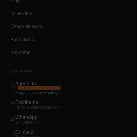
Blog
Newsletter
Casos de éxito
Patrocinios
Keynotes
CONTACTO
02
Agente IA
GRATIS
Pregúntame por WhatsApp
Escríbeme
hello@233gradosdeti.com
WhatsApp
+34 628 417 634
Contacto
Todas las vías