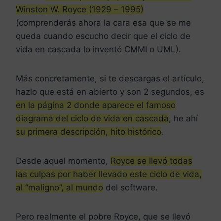
Winston W. Royce (1929 – 1995)
(comprenderás ahora la cara esa que se me
queda cuando escucho decir que el ciclo de
vida en cascada lo inventó CMMI o UML).
Más concretamente, si te descargas el artículo,
hazlo que está en abierto y son 2 segundos, es
en la página 2 donde aparece el famoso
diagrama del ciclo de vida en cascada
, he ahí
su primera descripción, hito histórico
.
Desde aquel momento,
Royce se llevó todas
las culpas por haber llevado este ciclo de vida,
al “maligno”, al mundo
del software.
Pero realmente el pobre Royce, que se llevó