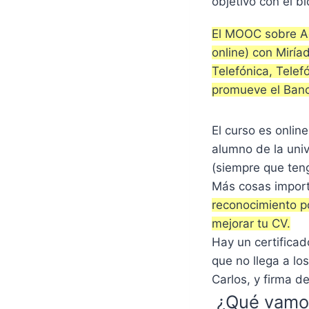
objetivo con el bl
El MOOC sobre Ag
online) con Miría
Telefónica, Telef
promueve el Ban
El curso es onlin
alumno de la univ
(siempre que teng
Más cosas impor
reconocimiento po
mejorar tu CV.
Hay un certificad
que no llega a lo
Carlos, y firma d
¿Qué vamos 