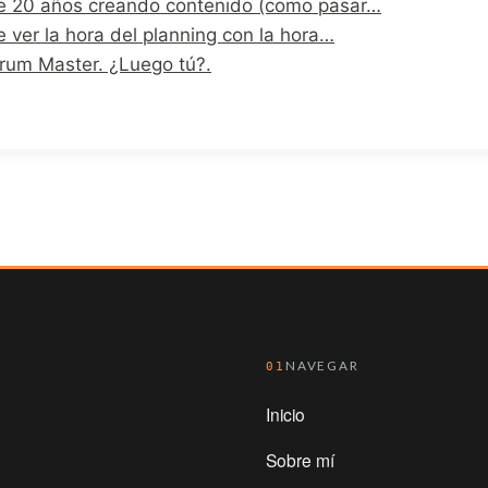
e 20 años creando contenido (como pasar…
 ver la hora del planning con la hora…
crum Master. ¿Luego tú?.
NAVEGAR
01
Inicio
Sobre mí