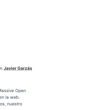
om
Javier Garzás
(Massive Open
en la web.
mos, nuestro