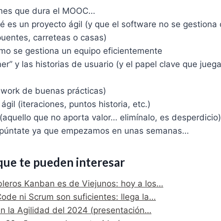
 mes que dura el MOOC…
 es un proyecto ágil (y que el software no se gestiona
puentes, carreteas o casas)
mo se gestiona un equipo eficientemente
er” y las historias de usuario (y el papel clave que jueg
ework de buenas prácticas)
 ágil (iteraciones, puntos historia, etc.)
aquello que no aporta valor… elimínalo, es desperdicio)
apúntate ya que empezamos en unas semanas…
que te pueden interesar
ableros Kanban es de Viejunos: hoy a los…
ode ni Scrum son suficientes: llega la…
n la Agilidad del 2024 (presentación…