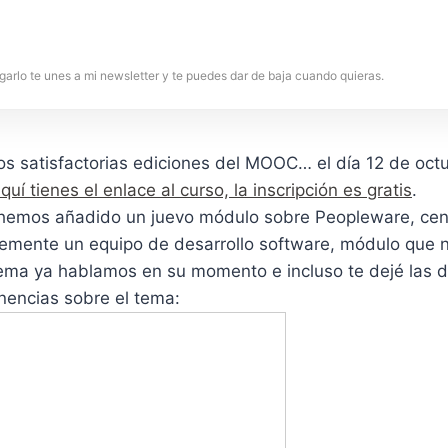
garlo te unes a mi newsletter y te puedes dar de baja cuando quieras.
s satisfactorias ediciones del MOOC… el día 12 de oct
quí tienes el enlace al curso, la inscripción es gratis
.
 hemos añadido un juevo módulo sobre Peopleware, ce
ntemente un equipo de desarrollo software, módulo que 
tema ya hablamos en su momento e incluso te dejé las d
nencias sobre el tema: