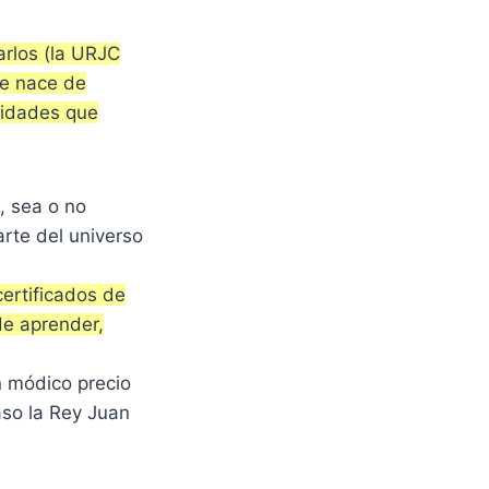
arlos (la URJC
ue nace de
rsidades que
a, sea o no
arte del universo
ertificados de
de aprender,
n módico precio
aso la Rey Juan