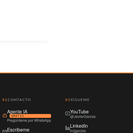
CONTACTO
SÍGUEME
02
03
Agente IA
YouTube
@JavierGarzas
GRATIS
Pregúntame por WhatsApp
LinkedIn
Escríbeme
in/jgarzas