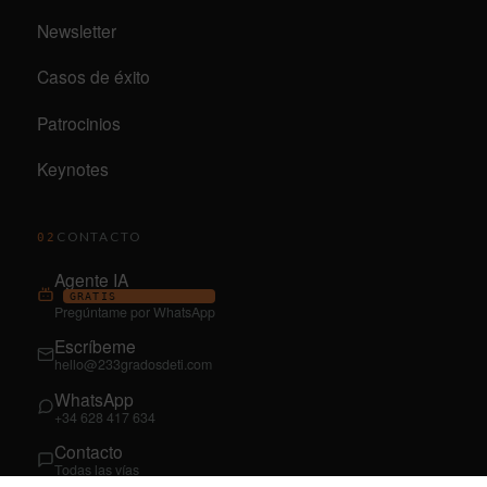
Newsletter
Casos de éxito
Patrocinios
Keynotes
CONTACTO
02
Agente IA
GRATIS
Pregúntame por WhatsApp
Escríbeme
hello@233gradosdeti.com
WhatsApp
+34 628 417 634
Contacto
Todas las vías